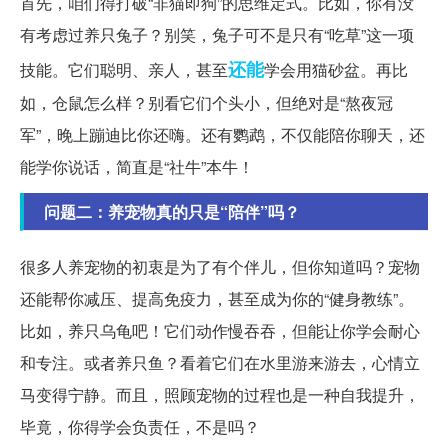
首先，咱们得打破“非猫即狗”的思维定式。比如，你有没
有考虑过养只兔子？别笑，兔子可不是只有“吃草”这一项
还能
技能。它们聪明、亲人，甚至
学会用猫砂盆。再比
如，仓鼠怎么样？别看它们个头小，但绝对是“熬夜冠
军”，晚上蹦迪比你还嗨。还有鹦鹉，不仅能陪你聊天，还
能学你说话，简直是“社牛”本牛！
问题二：养宠物真的只是“陪伴”吗？
很多人养宠物的初衷是为了有个伴儿，但你知道吗？宠物
还能帮你减压、提高免疫力，甚至成为你的“健身教练”。
比如，养只乌龟吧！它们动作慢吞吞，但能让你学会耐心
和专注。或者养只鱼？看着它们在水里游来游去，心情立
马变得宁静。而且，照顾宠物的过程也是一种自我提升，
毕竟，你得学会负责任，不是吗？