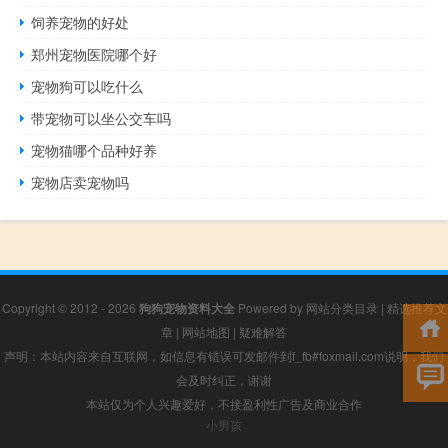
饲养宠物的好处
郑州宠物医院哪个好
宠物狗可以吃什么
带宠物可以坐公交车吗
宠物猫哪个品种好养
宠物店卖宠物吗
Copyright © 2012 - 2026
狗狗宠物资料大全
Powered by
网站分类目录
|
精选推荐文
章
|
网站地图
|
疑难解答
声明：本站内容来自互联网，如信息有错误可发邮件到f_fb#foxmail.com说明，我们
会及时纠正，谢谢
本站仅为个人兴趣爱好，不接盈利性广告及商业合作
小男孩