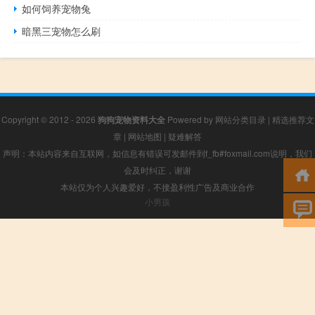
如何饲养宠物兔
暗黑三宠物怎么刷
Copyright © 2012 - 2026
狗狗宠物资料大全
Powered by
网站分类目录
|
精选推荐文
章
|
网站地图
|
疑难解答
声明：本站内容来自互联网，如信息有错误可发邮件到f_fb#foxmail.com说明，我们
会及时纠正，谢谢
本站仅为个人兴趣爱好，不接盈利性广告及商业合作
小男孩