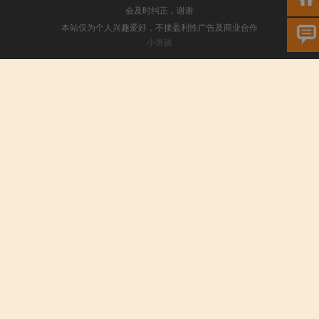
会及时纠正，谢谢
本站仅为个人兴趣爱好，不接盈利性广告及商业合作
小男孩