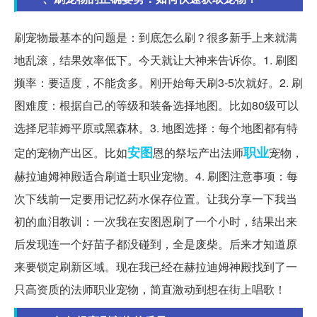
刷宠物最基本的问题是：到底怎么刷？很多新手上来就满
地乱滚，结果效率低下。今天就让大神来告诉你。1. 刷图
频率：要适度，不能贪多。刚开始每天刷3-5次就好。2. 刷
图难度：根据自己的等级和装备选择地图。比如80级可以
选择尼菲姆平原或黑森林。3. 地图选择：每个地图都有特
安图
职业
定的宠物产出区。比如
恩的祭坛产出法师
宠物，
赫拉迪姆神殿适合刷道士职业宠物。4. 刷图注意事项：每
次下线前一定要用记忆药水保存位置。让我分享一下我当
初的血泪教训：一次我在安图恩刷了一个小时，结果出来
后发现连一个好苗子都没碰到，全是废柴。后来才知道原
来要锁定刷新区域。现在我已经在赫拉迪姆神殿找到了一
只高资质的法师职业宠物，简直激动到想在街上唱歌！