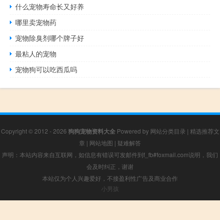
什么宠物寿命长又好养
哪里卖宠物药
宠物除臭剂哪个牌子好
最粘人的宠物
宠物狗可以吃西瓜吗
Copyright © 2012 - 2026
狗狗宠物资料大全
Powered by
网站分类目录
|
精选推荐文
章
|
网站地图
|
疑难解答
声明：本站内容来自互联网，如信息有错误可发邮件到f_fb#foxmail.com说明，我们
会及时纠正，谢谢
本站仅为个人兴趣爱好，不接盈利性广告及商业合作
小男孩