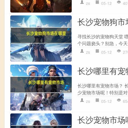
zs
05-12
40
长沙宠物狗市
寻找长沙的宠物狗天堂 
个问题挠头？别急，今天
zs
05-12
27
长沙哪里有宠
长沙哪里有宠物市场？ 
少宠物市场呢！特别是对
zs
05-12
65
长沙宠物市场