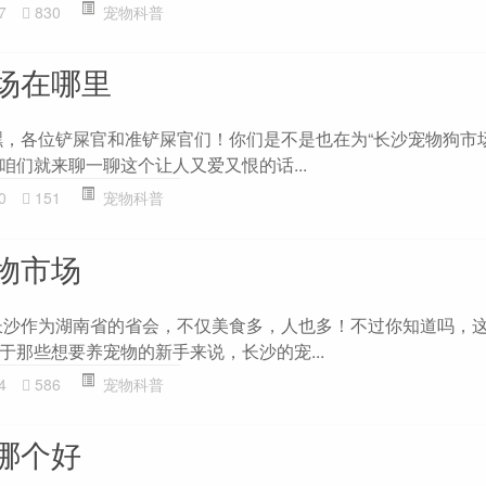
7
830
宠物科普
场在哪里
嘿，各位铲屎官和准铲屎官们！你们是不是也在为“长沙宠物狗市
咱们就来聊一聊这个让人又爱又恨的话...
0
151
宠物科普
物市场
长沙作为湖南省的省会，不仅美食多，人也多！不过你知道吗，
于那些想要养宠物的新手来说，长沙的宠...
4
586
宠物科普
哪个好