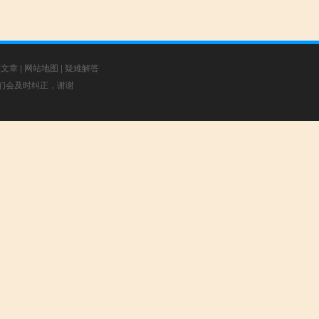
荐文章
|
网站地图
|
疑难解答
，我们会及时纠正，谢谢