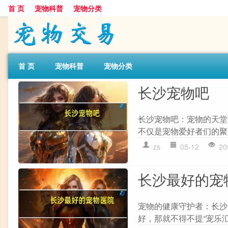
首 页
宠物科普
宠物分类
首 页
宠物科普
宠物分类
长沙宠物吧
长沙宠物吧：宠物的天堂
不仅是宠物爱好者们的聚
zs
05-12
20
长沙最好的宠
宠物的健康守护者：长沙
好，那就不得不提“宠乐汇