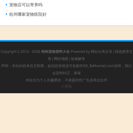
宠物店可以寄养吗
杭州哪家宠物医院好
Copyright © 2012 - 2026
狗狗宠物资料大全
Powered by
网站分类目录
|
精选推荐文
章
|
网站地图
|
疑难解答
声明：本站内容来自互联网，如信息有错误可发邮件到f_fb#foxmail.com说明，我们
会及时纠正，谢谢
本站仅为个人兴趣爱好，不接盈利性广告及商业合作
小男孩