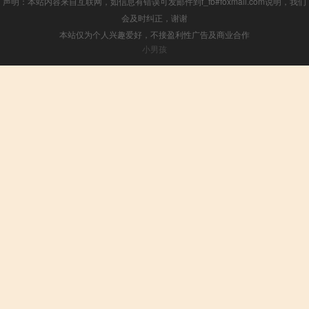
声明：本站内容来自互联网，如信息有错误可发邮件到f_fb#foxmail.com说明，我们
会及时纠正，谢谢
本站仅为个人兴趣爱好，不接盈利性广告及商业合作
小男孩