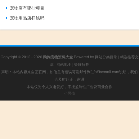
宠物店有哪些项目
宠物用品店挣钱吗
Copyright © 2012 - 2026
狗狗宠物资料大全
Powered by
网站分类目录
|
精选推荐文
章
|
网站地图
|
疑难解答
声明：本站内容来自互联网，如信息有错误可发邮件到f_fb#foxmail.com说明，我们
会及时纠正，谢谢
本站仅为个人兴趣爱好，不接盈利性广告及商业合作
小男孩