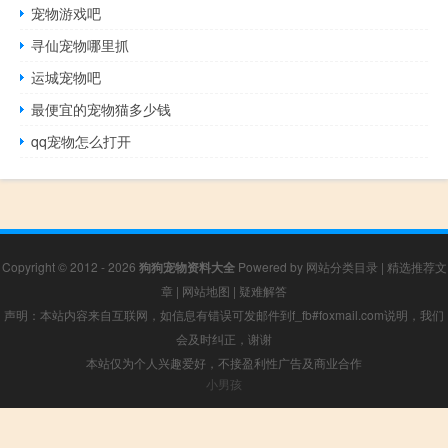
宠物游戏吧
寻仙宠物哪里抓
运城宠物吧
最便宜的宠物猫多少钱
qq宠物怎么打开
Copyright © 2012 - 2026
狗狗宠物资料大全
Powered by
网站分类目录
|
精选推荐文
章
|
网站地图
|
疑难解答
声明：本站内容来自互联网，如信息有错误可发邮件到f_fb#foxmail.com说明，我们
会及时纠正，谢谢
本站仅为个人兴趣爱好，不接盈利性广告及商业合作
小男孩