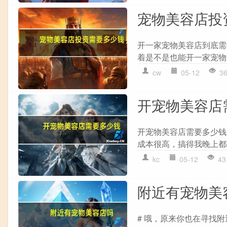
宠物美容店投
开一家宠物美容店到底需
着是不是也能开一家宠物
cw
05-12
3
开宠物美容店
开宠物美容店需要多少钱
成本很高，搞得我晚上都
kc
05-12
43
附近有宠物美
# 哦，原来你也在寻找