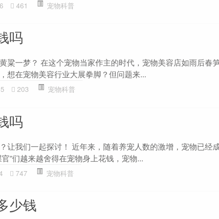
6
461
宠物科普
钱吗
黄粱一梦？ 在这个宠物当家作主的时代，宠物美容店如雨后春
，想在宠物美容行业大展拳脚？但问题来...
65
203
宠物科普
钱吗
？让我们一起探讨！ 近年来，随着养宠人数的激增，宠物已经
官”们越来越舍得在宠物身上花钱，宠物...
4
747
宠物科普
多少钱