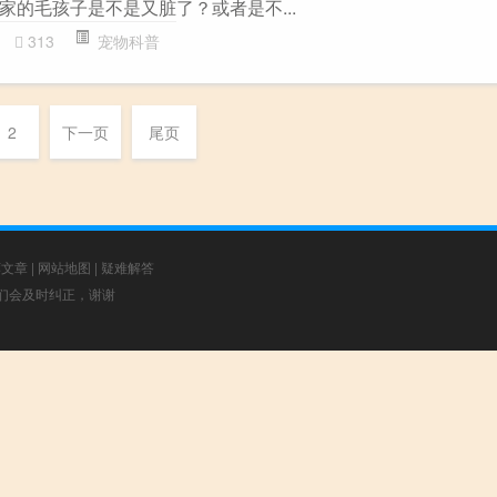
家的毛孩子是不是又脏了？或者是不...
313
宠物科普
2
下一页
尾页
荐文章
|
网站地图
|
疑难解答
，我们会及时纠正，谢谢