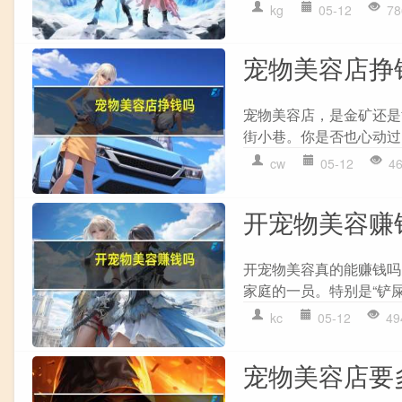
kg
05-12
78
宠物美容店挣
宠物美容店，是金矿还是
街小巷。你是否也心动过
cw
05-12
4
开宠物美容赚
开宠物美容真的能赚钱吗
家庭的一员。特别是“铲屎
kc
05-12
49
宠物美容店要