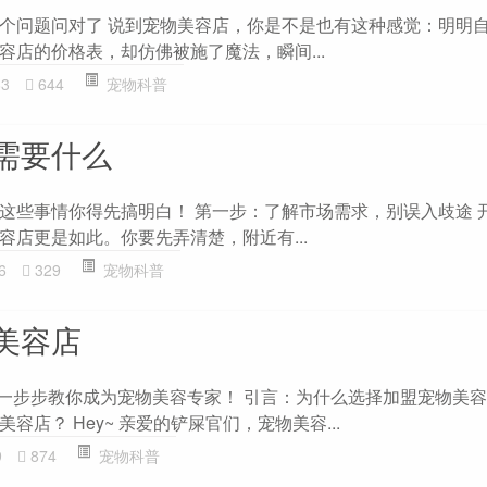
个问题问对了 说到宠物美容店，你是不是也有这种感觉：明明
容店的价格表，却仿佛被施了魔法，瞬间...
63
644
宠物科普
需要什么
这些事情你得先搞明白！ 第一步：了解市场需求，别误入歧途 
容店更是如此。你要先弄清楚，附近有...
6
329
宠物科普
美容店
：一步步教你成为宠物美容专家！ 引言：为什么选择加盟宠物美容
店？ Hey~ 亲爱的铲屎官们，宠物美容...
9
874
宠物科普