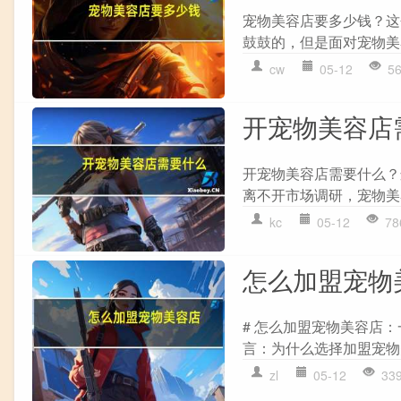
宠物美容店要多少钱？这
鼓鼓的，但是面对宠物美
cw
05-12
5
开宠物美容店
开宠物美容店需要什么？
离不开市场调研，宠物美
kc
05-12
78
怎么加盟宠物
# 怎么加盟宠物美容店
言：为什么选择加盟宠物美容
zl
05-12
33