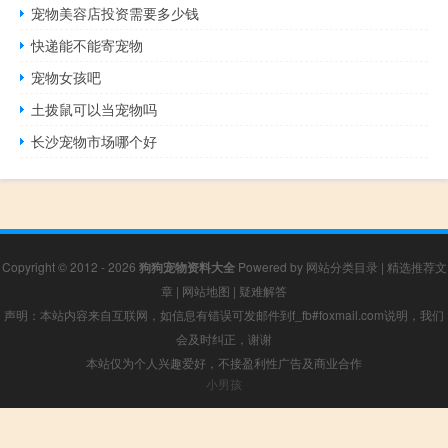
宠物美容店投资需要多少钱
快递能不能寄宠物
宠物女孩吧
土拨鼠可以当宠物吗
长沙宠物市场哪个好
Copyright © 2012 - 2026
狗狗宠物资料大全
Powered by
网站分类目录
|
精选推荐文
章
|
网站地图
|
疑难解答
声明：本站内容来自互联网，如信息有错误可发邮件到f_fb#foxmail.com说明，我们
会及时纠正，谢谢
本站仅为个人兴趣爱好，不接盈利性广告及商业合作
小男孩