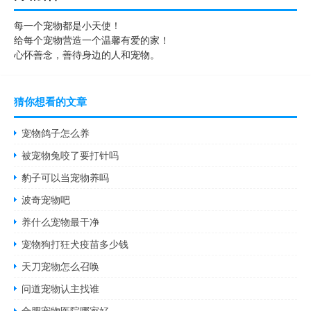
每一个宠物都是小天使！
给每个宠物营造一个温馨有爱的家！
心怀善念，善待身边的人和宠物。
猜你想看的文章
宠物鸽子怎么养
被宠物兔咬了要打针吗
豹子可以当宠物养吗
波奇宠物吧
养什么宠物最干净
宠物狗打狂犬疫苗多少钱
天刀宠物怎么召唤
问道宠物认主找谁
合肥宠物医院哪家好