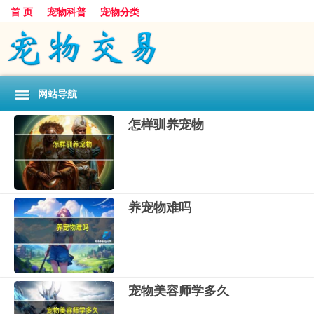
首 页
宠物科普
宠物分类
网站导航
怎样驯养宠物
养宠物难吗
宠物美容师学多久