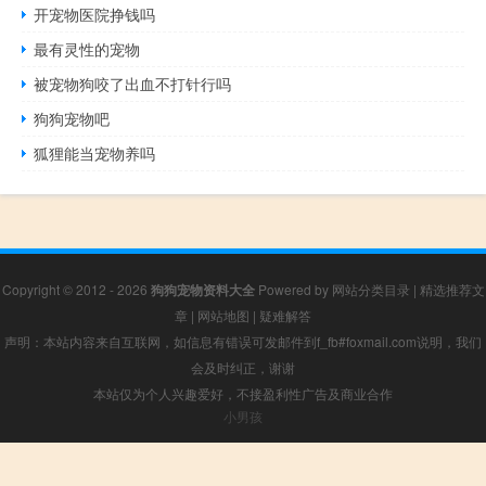
开宠物医院挣钱吗
最有灵性的宠物
被宠物狗咬了出血不打针行吗
狗狗宠物吧
狐狸能当宠物养吗
Copyright © 2012 - 2026
狗狗宠物资料大全
Powered by
网站分类目录
|
精选推荐文
章
|
网站地图
|
疑难解答
声明：本站内容来自互联网，如信息有错误可发邮件到f_fb#foxmail.com说明，我们
会及时纠正，谢谢
本站仅为个人兴趣爱好，不接盈利性广告及商业合作
小男孩