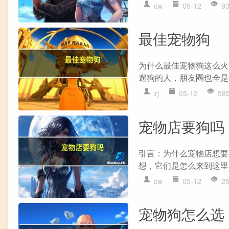
cw
05-12
9
最佳宠物狗
为什么最佳宠物狗这么火
遛狗的人，朋友圈也全是
zj
05-12
58
宠物店要狗吗
引言：为什么宠物店想要
想，它们是怎么来到这里
cw
05-12
2
宠物狗怎么选