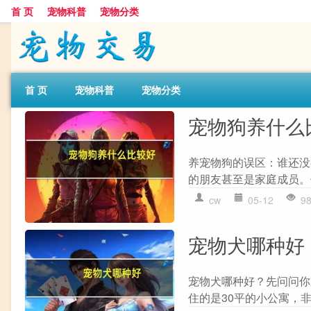
首 页
宠物科普
宠物分类
首 页
宠物科普
宠物分类
宠物狗养什么
养宠物狗的误区：谁还没
的朋友甚至是家庭成员。
cw
05-12
9
宠物犬哪种好
宠物犬哪种好？先问问你
住的是30平的小公寓，非