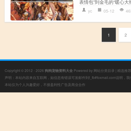
表情包”到金毛的“暖心大狗”
yc
05-12
46
1
2
Copyright © 2012 - 2026
狗狗宠物资料大全
Powered by
网站分类目录
|
精选推
声明：本站内容来自互联网，如信息有错误可发邮件到f_fb#foxmail.com说明
本站仅为个人兴趣爱好，不接盈利性广告及商业合作