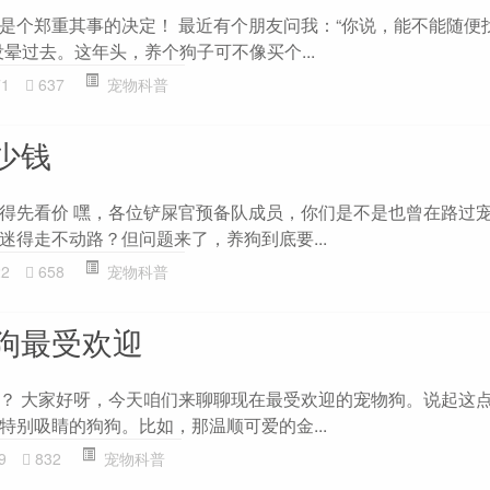
是个郑重其事的决定！ 最近有个朋友问我：“你说，能不能随便
晕过去。这年头，养个狗子可不像买个...
71
637
宠物科普
少钱
得先看价 嘿，各位铲屎官预备队成员，你们是不是也曾在路过
迷得走不动路？但问题来了，养狗到底要...
22
658
宠物科普
狗最受欢迎
？ 大家好呀，今天咱们来聊聊现在最受欢迎的宠物狗。说起这
特别吸睛的狗狗。比如，那温顺可爱的金...
9
832
宠物科普