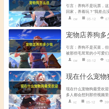
引言：养狗不是玩票，这
回家，养着玩？”我差点没
cw
05-12
6
宠物店养狗多
引言：养狗不是买菜，但
被那些毛茸茸的小可爱们
cw
05-12
1
现在什么宠物
现在什么宠物狗最受欢迎
多人都会想到那些视频里
xz
05-12
39