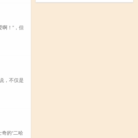
爱啊！”，但
来说，不仅是
士奇的“二哈