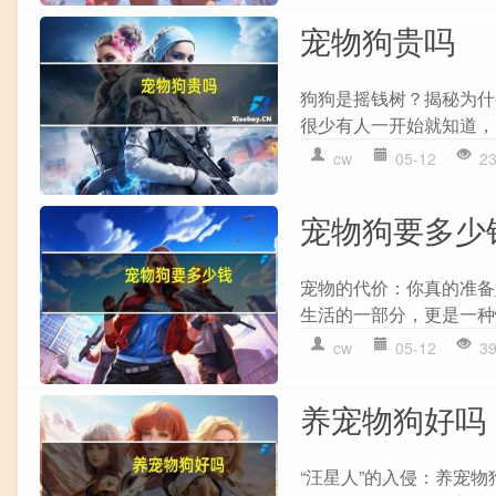
宠物狗贵吗
狗狗是摇钱树？揭秘为什
很少有人一开始就知道，养
cw
05-12
2
宠物狗要多少
宠物的代价：你真的准备
生活的一部分，更是一种
cw
05-12
3
养宠物狗好吗
“汪星人”的入侵：养宠