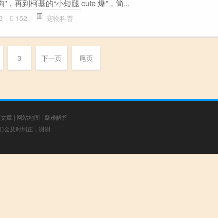
，再到柯基的“小短腿 cute 爆”，简...
3
152
宠物科普
3
下一页
尾页
荐文章
|
网站地图
|
疑难解答
，我们会及时纠正，谢谢