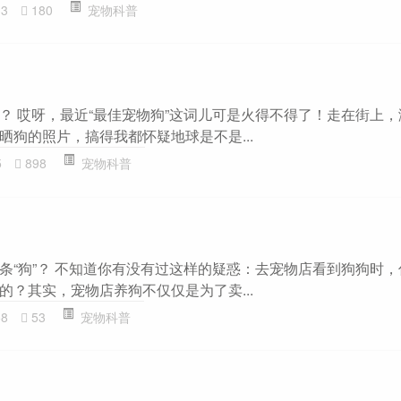
33
180
宠物科普
？ 哎呀，最近“最佳宠物狗”这词儿可是火得不得了！走在街上
晒狗的照片，搞得我都怀疑地球是不是...
5
898
宠物科普
条“狗”？ 不知道你有没有过这样的疑惑：去宠物店看到狗狗时
的？其实，宠物店养狗不仅仅是为了卖...
58
53
宠物科普