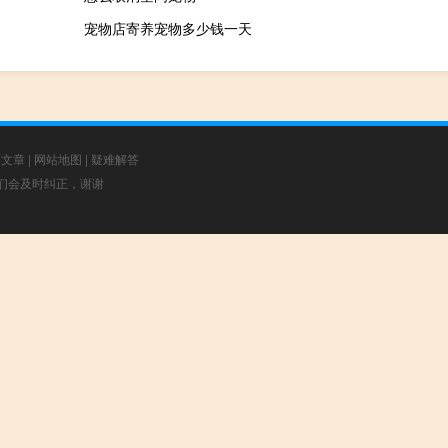
宠物店寄养宠物多少钱一天
荐文章
|
网站地图
|
疑难解答
，我们会及时纠正，谢谢