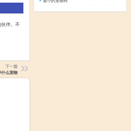
最小的宠物狗
的伙伴。不
下一篇
养什么宠物