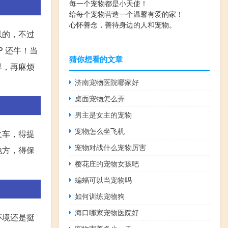
每一个宠物都是小天使！
给每个宠物营造一个温馨有爱的家！
心怀善念，善待身边的人和宠物。
以的，不过
 还牛！当
猜你想看的文章
界，再麻烦
济南宠物医院哪家好
桌面宠物怎么弄
男主是女主的宠物
宠物怎么坐飞机
火车，得提
宠物对战什么宠物厉害
地方，得保
樱花庄的宠物女孩吧
蝙蝠可以当宠物吗
如何训练宠物狗
海口哪家宠物医院好
环境还是挺