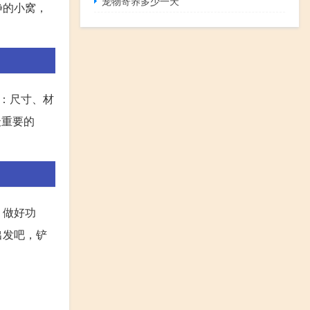
宠物寄养多少一天
静的小窝，
求：尺寸、材
最重要的
，做好功
出发吧，铲