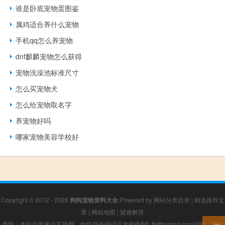
谁是卧底宠物蛋图鉴
属鸡适合养什么宠物
手机qq怎么养宠物
dnf麒麟宠物怎么获得
宠物洗澡池标准尺寸
怎么买宠物犬
怎么给宠物取名字
养宠物好吗
哪家宠物美容学校好
Copyright © 2012 - 2026
狗狗宠物资料大全
Powered by
网站分类目录
|
精选推荐文
章
|
网站地图
|
疑难解答
声明：本站内容来自互联网，如信息有错误可发邮件到f_fb#foxmail.com说明，我们