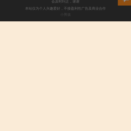
会及时纠正，谢谢
本站仅为个人兴趣爱好，不接盈利性广告及商业合作
小男孩