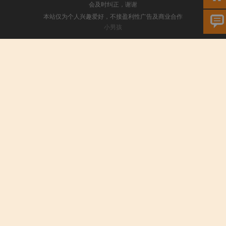
会及时纠正，谢谢
本站仅为个人兴趣爱好，不接盈利性广告及商业合作
小男孩