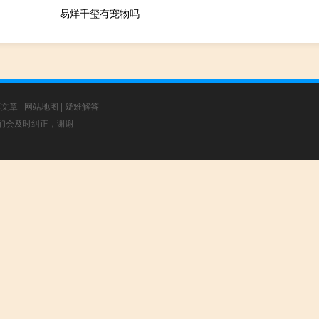
易烊千玺有宠物吗
荐文章
|
网站地图
|
疑难解答
，我们会及时纠正，谢谢