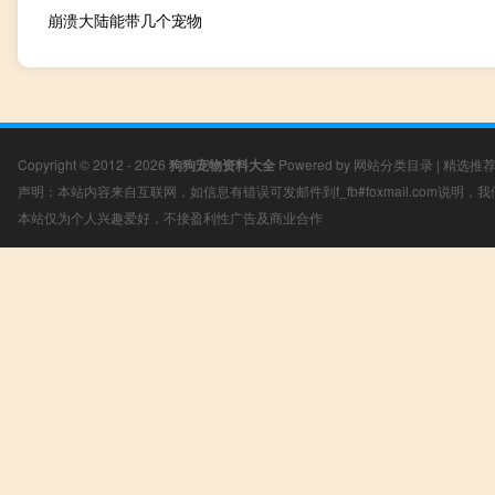
崩溃大陆能带几个宠物
Copyright © 2012 - 2026
狗狗宠物资料大全
Powered by
网站分类目录
|
精选推
声明：本站内容来自互联网，如信息有错误可发邮件到f_fb#foxmail.com说明
本站仅为个人兴趣爱好，不接盈利性广告及商业合作