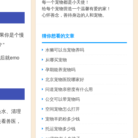
每一个宠物都是小天使！
给每个宠物营造一个温馨有爱的家！
心怀善念，善待身边的人和宠物。
果你是个慢
猜你想看的文章
”
水獭可以当宠物养吗
后就emo
从哪买宠物
孕期能养宠物吗
北京宠物医院哪家好
问道宠物亲密度有什么用
公交可以带宠物吗
空间宠物怎么打开
换水、清理
宠物羊奶粉多少钱
去看兽医，
托运宠物多少钱