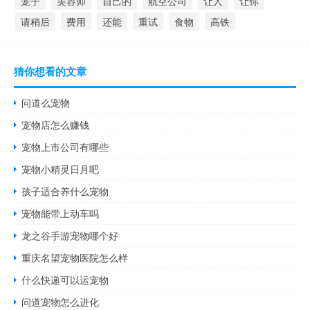
笼子
美容师
自己的
航空公司
让人
让你
请稍后
费用
还能
重试
食物
高铁
猜你想看的文章
问道么宠物
宠物店怎么赚钱
宠物上市公司有哪些
宠物小精灵日月吧
孩子适合养什么宠物
宠物能带上动车吗
龙之谷手游宠物哪个好
重庆名望宠物医院怎么样
什么快递可以运宠物
问道宠物怎么进化