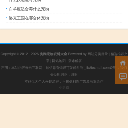
白羊座适合养什么宠物
洛克王国在哪合体宠物
Copyright © 2012 - 2026
狗狗宠物资料大全
Powered by
网站分类目录
|
精选推荐文
章
|
网站地图
|
疑难解答
声明：本站内容来自互联网，如信息有错误可发邮件到f_fb#foxmail.com说明，我们
会及时纠正，谢谢
本站仅为个人兴趣爱好，不接盈利性广告及商业合作
小男孩