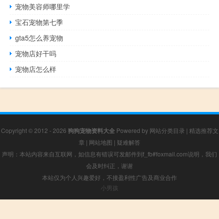
宠物美容师哪里学
宝石宠物第七季
gta5怎么养宠物
宠物店好干吗
宠物店怎么样
Copyright © 2012 - 2026
狗狗宠物资料大全
Powered by
网站分类目录
|
精选推荐文
章
|
网站地图
|
疑难解答
声明：本站内容来自互联网，如信息有错误可发邮件到f_fb#foxmail.com说明，我们
会及时纠正，谢谢
本站仅为个人兴趣爱好，不接盈利性广告及商业合作
小男孩