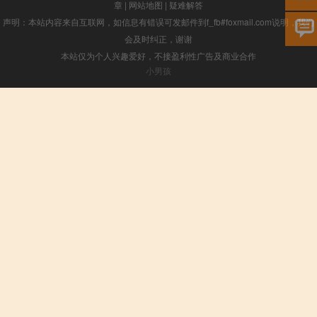
章
|
网站地图
|
疑难解答
声明：本站内容来自互联网，如信息有错误可发邮件到f_fb#foxmail.com说明，我们
会及时纠正，谢谢
本站仅为个人兴趣爱好，不接盈利性广告及商业合作
小男孩