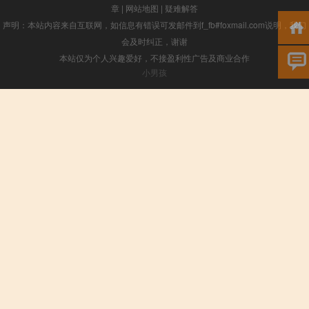
章
|
网站地图
|
疑难解答
声明：本站内容来自互联网，如信息有错误可发邮件到f_fb#foxmail.com说明，我们
会及时纠正，谢谢
本站仅为个人兴趣爱好，不接盈利性广告及商业合作
小男孩