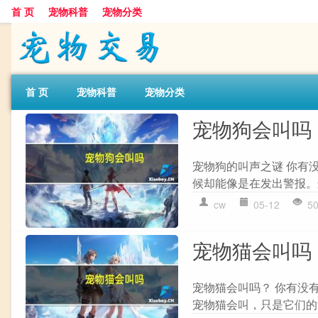
首 页
宠物科普
宠物分类
首 页
宠物科普
宠物分类
宠物狗会叫吗
宠物狗的叫声之谜 你有
候却能像是在发出警报。这
cw
05-12
5
宠物猫会叫吗
宠物猫会叫吗？ 你有没
宠物猫会叫，只是它们的“喵