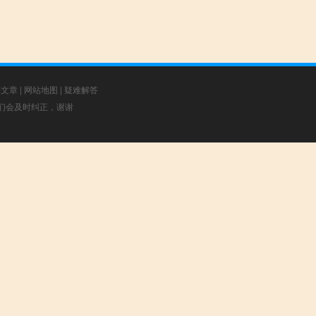
荐文章
|
网站地图
|
疑难解答
，我们会及时纠正，谢谢