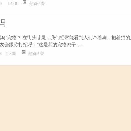
29
448
宠物科普
吗
黑马”宠物？ 在街头巷尾，我们经常能看到人们牵着狗、抱着猫
会跟你打招呼：“这是我的宠物鸭子，...
8
335
宠物科普