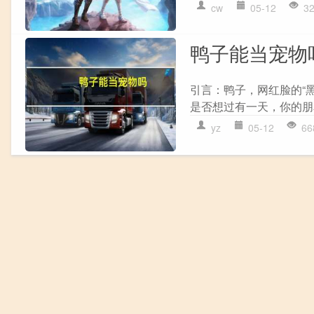
cw
05-12
3
鸭子能当宠物
引言：鸭子，网红脸的“
是否想过有一天，你的朋友
yz
05-12
66