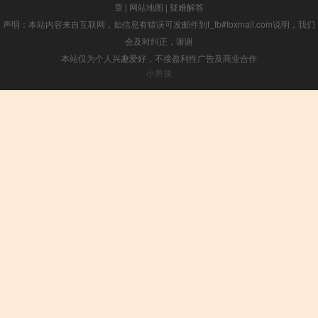
章
|
网站地图
|
疑难解答
声明：本站内容来自互联网，如信息有错误可发邮件到f_fb#foxmail.com说明，我们
会及时纠正，谢谢
本站仅为个人兴趣爱好，不接盈利性广告及商业合作
小男孩