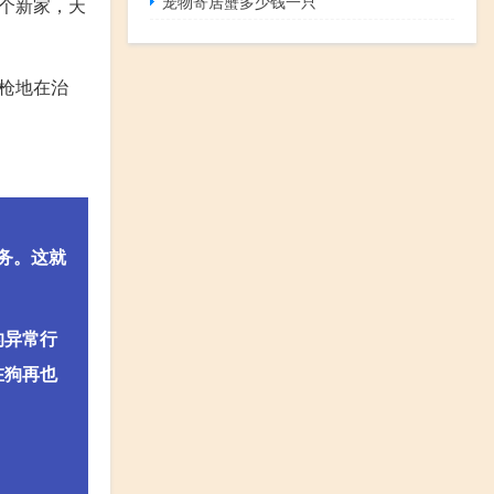
宠物寄居蟹多少钱一只
个新家，天
枪地在治
务。这就
的异常行
在狗再也