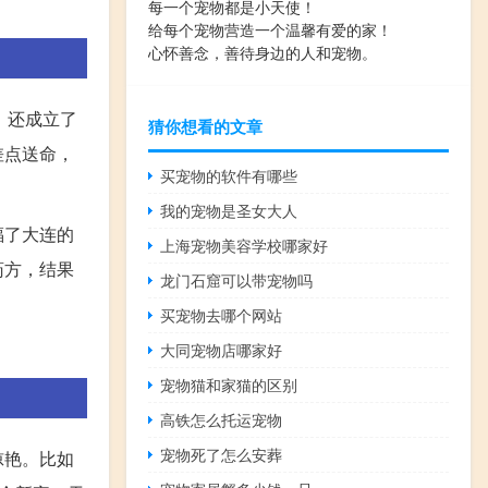
每一个宠物都是小天使！
给每个宠物营造一个温馨有爱的家！
心怀善念，善待身边的人和宠物。
，还成立了
猜你想看的文章
差点送命，
买宠物的软件有哪些
我的宠物是圣女大人
福了大连的
上海宠物美容学校哪家好
药方，结果
龙门石窟可以带宠物吗
买宠物去哪个网站
大同宠物店哪家好
宠物猫和家猫的区别
高铁怎么托运宠物
宠物死了怎么安葬
惊艳。比如