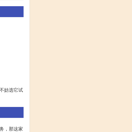
不妨选它试
务，那这家