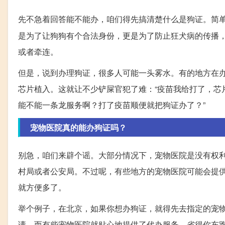
先不急着回答能不能办，咱们得先搞清楚什么是狗证。简
是为了让狗狗有个合法身份，更是为了防止狂犬病的传播
或者牵连。
但是，说到办理狗证，很多人可能一头雾水。有的地方在
芯片植入。这就让不少铲屎官犯了难：“疫苗我给打了，芯
能不能一条龙服务啊？打了疫苗顺便就把狗证办了？”
宠物医院真的能办狗证吗？
别急，咱们来辟个谣。大部分情况下，宠物医院是没有权
村局或者公安局。不过呢，有些地方的宠物医院可能会提
就方便多了。
举个例子，在北京，如果你想办狗证，就得先去指定的宠
请。而有些宠物医院就贴心地提供了代办服务，省得你东跑