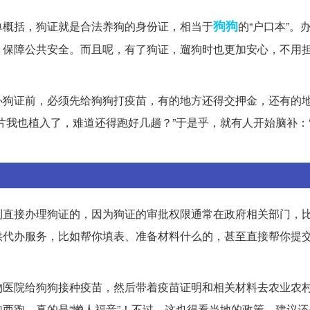
狗狗
单概括，狗证就是合法养狗的身份证，相当于
的“户口本”。
，保障公共安全。而且呢，有了狗证，遛狗时也更加安心，不用
办狗证前，必须先给狗狗打疫苗，有的地方还得交押金，还有的
片我也植入了，难道还得跑好几趟？”于是乎，就有人开始脑补：
利直接办理狗证的，因为狗证的审批权限通常在政府相关部门，
供代办服务，比如帮你填表、准备材料什么的，甚至直接帮你提
物医院给狗狗接种疫苗，然后带着疫苗证明和相关材料去农业农
西跑，真的是“懒人福音”！不过，这也得看当地的政策，建议还