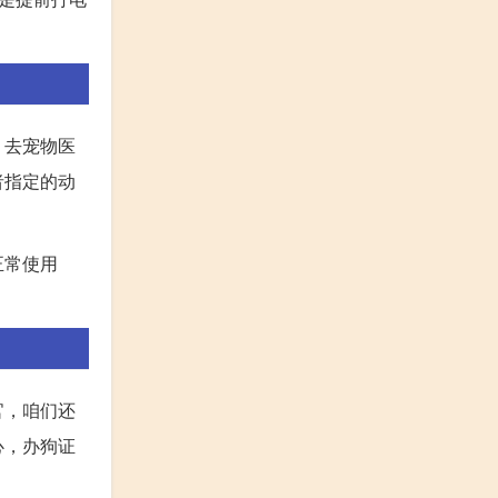
，去宠物医
者指定的动
正常使用
官，咱们还
心，办狗证