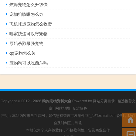
炫舞宠物怎么升级快
宠物狗咳嗽怎么办
飞机托运宠物怎么收费
哪家快递可以寄宠物
原始杀戮最强宠物
qq宠物怎么关
宠物狗可以吃西瓜吗
Copyright © 2012 - 2026
狗狗宠物资料大全
Powered by
网站分类目录
|
精选推荐文
章
|
网站地图
|
疑难解答
声明：本站内容来自互联网，如信息有错误可发邮件到f_fb#foxmail.com说明，我们
会及时纠正，谢谢
本站仅为个人兴趣爱好，不接盈利性广告及商业合作