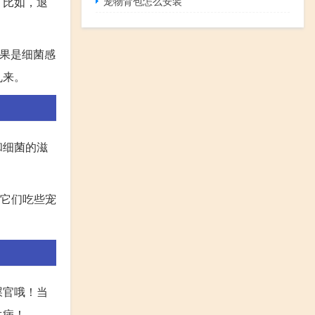
。比如，退
宠物背包怎么安装
果是细菌感
乱来。
和细菌的滋
给它们吃些宠
屎官哦！当
生病！