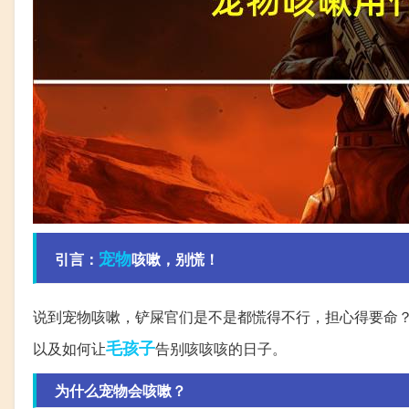
宠物
引言：
咳嗽，别慌！
说到宠物咳嗽，铲屎官们是不是都慌得不行，担心得要命
毛孩子
以及如何让
告别咳咳咳的日子。
为什么宠物会咳嗽？