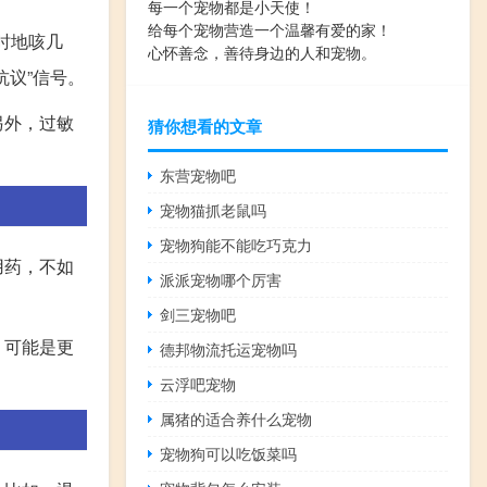
每一个宠物都是小天使！
给每个宠物营造一个温馨有爱的家！
时地咳几
心怀善念，善待身边的人和宠物。
议”信号。
另外，过敏
猜你想看的文章
东营宠物吧
宠物猫抓老鼠吗
宠物狗能不能吃巧克力
用药，不如
派派宠物哪个厉害
剑三宠物吧
，可能是更
德邦物流托运宠物吗
云浮吧宠物
属猪的适合养什么宠物
宠物狗可以吃饭菜吗