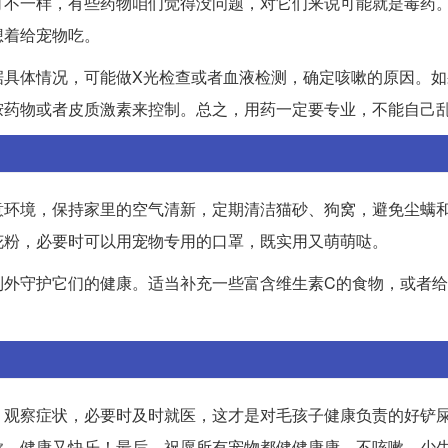
可不一样，有些药物咱们觉得没问题，对它们来说可能就是毒药
想着给宠物吃。
据具体情况，可能做X光检查或者血液检测，确定咳嗽的原因。如
胺药物或者皮质激素来控制。总之，用药一定要专业，不能自己
意环境，保持家里的空气清新，定期清洁猫砂、狗窝，避免尘螨
花粉，必要时可以用宠物专用的口罩，既实用又萌萌哒。
到外守护它们的健康。适当补充一些富含维生素C的食物，或者
。观察症状，必要时及时就医，这才是对毛孩子健康负责的好铲
嗽，健康又快乐！最后，祝愿所有宠物都健健康康，不咳嗽、少