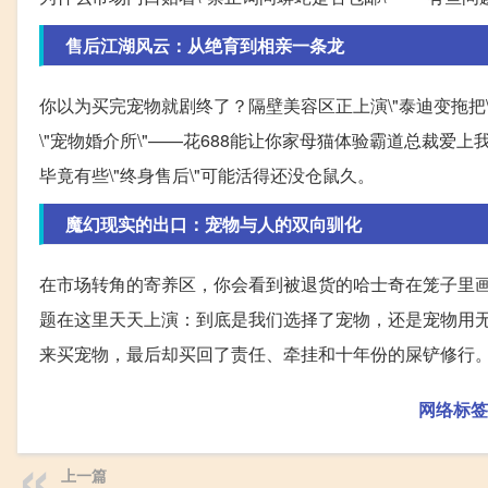
售后江湖风云：从绝育到相亲一条龙
你以为买完宠物就剧终了？隔壁美容区正上演\"泰迪变拖把\
\"宠物婚介所\"——花688能让你家母猫体验霸道总裁
毕竟有些\"终身售后\"可能活得还没仓鼠久。
魔幻现实的出口：宠物与人的双向驯化
在市场转角的寄养区，你会看到被退货的哈士奇在笼子里画\"
题在这里天天上演：到底是我们选择了宠物，还是宠物用
来买宠物，最后却买回了责任、牵挂和十年份的屎铲修行
网络标签
上一篇