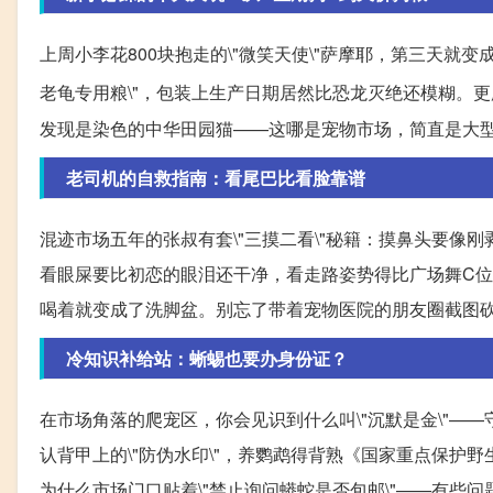
上周小李花800块抱走的\"微笑天使\"萨摩耶，第三天就变
老龟专用粮\"，包装上生产日期居然比恐龙灭绝还模糊。更
发现是染色的中华田园猫——这哪是宠物市场，简直是大
老司机的自救指南：看尾巴比看脸靠谱
混迹市场五年的张叔有套\"三摸二看\"秘籍：摸鼻头要
看眼屎要比初恋的眼泪还干净，看走路姿势得比广场舞C位还自
喝着就变成了洗脚盆。别忘了带着宠物医院的朋友圈截图
冷知识补给站：蜥蜴也要办身份证？
在市场角落的爬宠区，你会见识到什么叫\"沉默是金\"
认背甲上的\"防伪水印\"，养鹦鹉得背熟《国家重点保
为什么市场门口贴着\"禁止询问蟒蛇是否包邮\"——有些