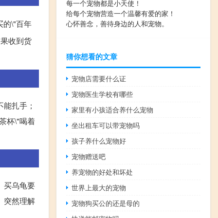
每一个宠物都是小天使！
给每个宠物营造一个温馨有爱的家！
的\"百年
心怀善念，善待身边的人和宠物。
结果收到货
猜你想看的文章
宠物店需要什么证
宠物医生学校有哪些
不能扎手；
家里有小孩适合养什么宠物
杯\"喝着
坐出租车可以带宠物吗
孩子养什么宠物好
宠物赠送吧
养宠物的好处和坏处
。买乌龟要
世界上最大的宠物
。突然理解
宠物狗买公的还是母的