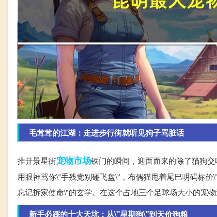
毛茸茸的江湖：走进步行街就听见狗子骂脏话
宠物
市场
推开景星街
铁门的瞬间，迎面而来的除了猫狗交
用眼神骂你\"手残党别碰飞盘\"，布偶猫甩着尾巴明码标价
忘记拆家使命\"的玄学。在这个占地三个足球场大小的宠
新手必踩的十大天坑：从\"星期狗\"到天价狗粮