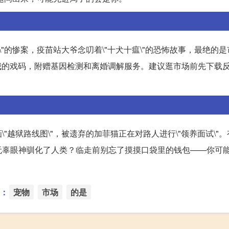
"的惨案，疫苗站大爷念叨着\"十犬十瘟\"的恐怖故事，最绝的
爱上我的戏码，附赠基因检测和离婚调解服务。建议逛市场前先下载反
越狱路线图\"，被遗弃的加菲猫正在对路人进行\"领养面试\"
无辜眼神驯化了人类？临走前别忘了摸摸口袋里的钱包——你可
。
：
宠物
市场
的是