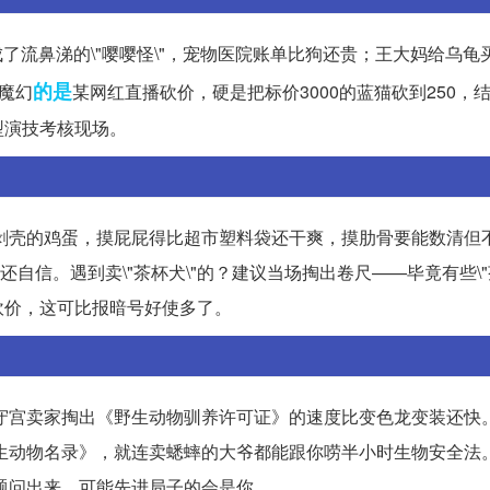
成了流鼻涕的\"嘤嘤怪\"，宠物医院账单比狗还贵；王大妈给乌龟买
的是
魔幻
某网红直播砍价，硬是把标价3000的蓝猫砍到250，
型演技考核现场。
像刚剥壳的鸡蛋，摸屁屁得比超市塑料袋还干爽，摸肋骨要能数清但
信。遇到卖\"茶杯犬\"的？建议当场掏出卷尺——毕竟有些\"茶
砍价，这可比报暗号好使多了。
——守宫卖家掏出《野生动物驯养许可证》的速度比变色龙变装还快
护野生动物名录》，就连卖蟋蟀的大爷都能跟你唠半小时生物安全法
问题问出来，可能先进局子的会是你。