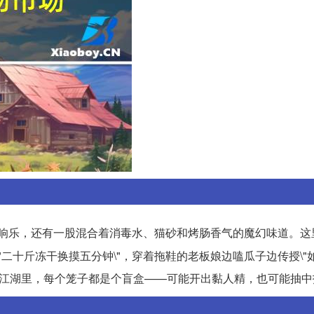
响乐，还有一股混合着消毒水、猫砂和烤肠香气的魔幻味道。这
\"二十斤冻干换摸五分钟\"，穿着拖鞋的老板娘边嗑瓜子边传授\"
物江湖里，每个笼子都是个盲盒——可能开出黏人精，也可能抽中