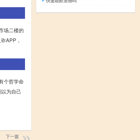
快递能邮宠物吗
是市场二楼的
诈APP，
。有个哲学命
能以为自己
下一篇