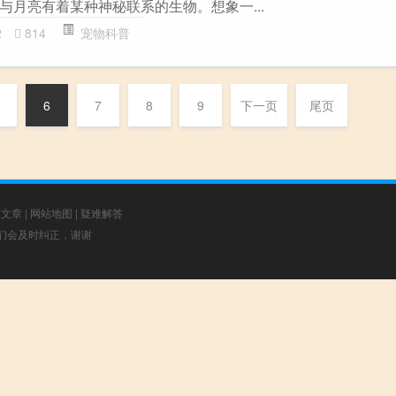
与月亮有着某种神秘联系的生物。想象一...
2
814
宠物科普
6
7
8
9
下一页
尾页
荐文章
|
网站地图
|
疑难解答
，我们会及时纠正，谢谢