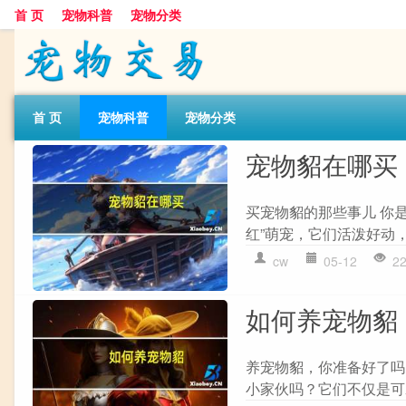
首 页
宠物科普
宠物分类
首 页
宠物科普
宠物分类
宠物貂在哪买
买宠物貂的那些事儿 你
红”萌宠，它们活泼好动，
cw
05-12
2
如何养宠物貂
养宠物貂，你准备好了吗
小家伙吗？它们不仅是可