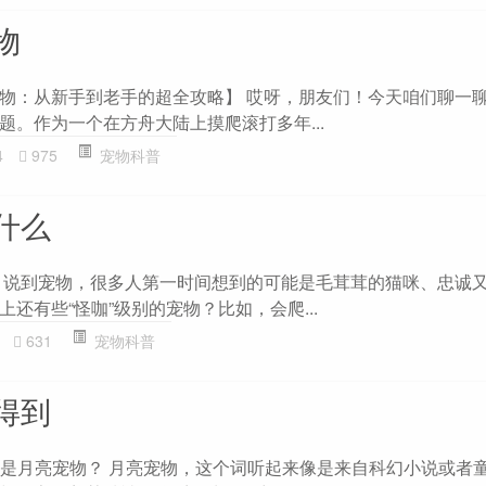
物
物：从新手到老手的超全攻略】 哎呀，朋友们！今天咱们聊一
题。作为一个在方舟大陆上摸爬滚打多年...
4
975
宠物科普
什么
 说到宠物，很多人第一时间想到的可能是毛茸茸的猫咪、忠诚
还有些“怪咖”级别的宠物？比如，会爬...
631
宠物科普
得到
什么是月亮宠物？ 月亮宠物，这个词听起来像是来自科幻小说或者