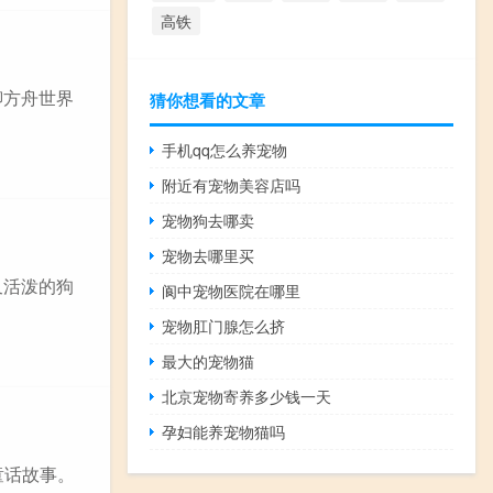
高铁
聊方舟世界
猜你想看的文章
手机qq怎么养宠物
附近有宠物美容店吗
宠物狗去哪卖
宠物去哪里买
又活泼的狗
阆中宠物医院在哪里
宠物肛门腺怎么挤
最大的宠物猫
北京宠物寄养多少钱一天
孕妇能养宠物猫吗
童话故事。