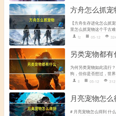
方舟怎么抓宠
【方舟生存进化怎么抓宠
里怎么抓宠物这个千古难
fz
05-12
32
另类宠物都有
为何另类宠物如此流行？
狗，但你是否想过，世界上
ll
05-12
312
月亮宠物怎么
# 月亮宠物怎么得到 