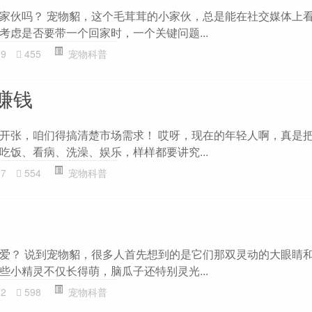
家伙吗？ 宠物貂，这个毛茸茸的小家伙，总是能在社交媒体上
考虑是否要带一个回家时，一个关键问题...
09
455
宠物科普
赚钱
开张，咱们得搞清楚市场需求！ 哎呀，现在的年轻人啊，真是
吃饭、看病、洗澡、娱乐，样样都要讲究...
07
554
宠物科普
爱？ 说到宠物貂，很多人首先想到的是它们那双灵动的大眼睛
些小精灵不仅长得萌，脑瓜子还特别灵光...
72
598
宠物科普