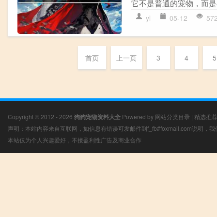
它不是普通的宠物，而是
yl
05-12
57
首页
上一页
3
4
5
Copyright © 2012 - 2026
狗狗宠物资料大全
Powered by
网站分类目录
|
精选推
声明：本站内容来自互联网，如信息有错误可发邮件到f_fb#foxmail.com说明
本站仅为个人兴趣爱好，不接盈利性广告及商业合作