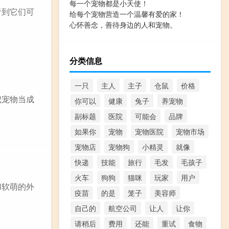
每一个宠物都是小天使！
看到它们可
给每个宠物营造一个温馨有爱的家！
心怀善念，善待身边的人和宠物。
分类信息
一只
主人
主子
仓鼠
价格
把宠物当成
你可以
健康
兔子
养宠物
副标题
医院
可能会
品牌
如果你
宠物
宠物医院
宠物市场
宠物店
宠物狗
小精灵
就像
快递
技能
旅行
毛发
毛孩子
火车
狗狗
猫咪
玩家
用户
和软萌的外
疫苗
的是
笼子
美容师
自己的
航空公司
让人
让你
请稍后
费用
还能
重试
食物