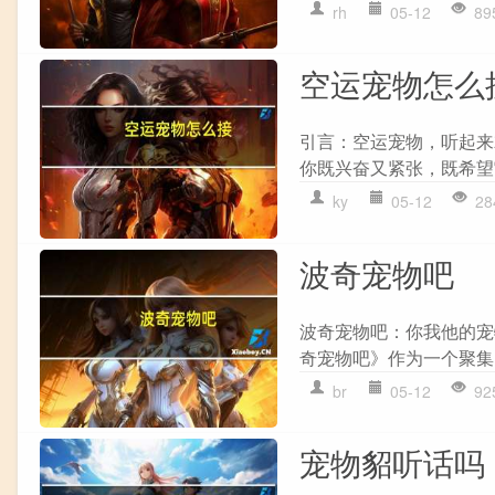
rh
05-12
89
空运宠物怎么
引言：空运宠物，听起来
你既兴奋又紧张，既希望
ky
05-12
28
波奇宠物吧
波奇宠物吧：你我他的宠
奇宠物吧》作为一个聚集
br
05-12
92
宠物貂听话吗