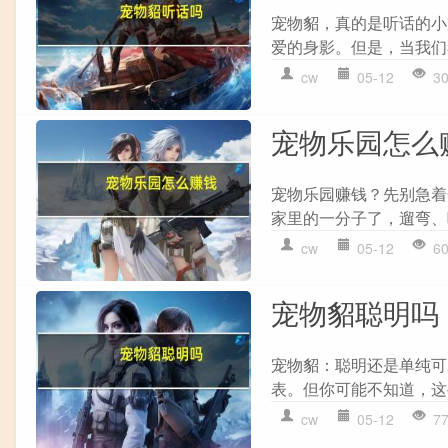
宠物貂，真的是听话的小
爱的身影。但是，当我们
cw
05-12
3
宠物乐园怎么
宠物乐园赚钱？先别急着
家里的一分子了，遛弯、
cw
05-12
6
宠物貂聪明吗
宠物貂：聪明还是单纯可
表。但你可能不知道，这
cw
05-12
7