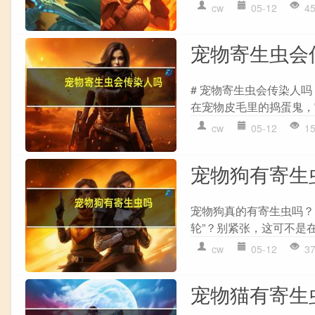
cw
05-12
4
宠物寄生虫会
# 宠物寄生虫会传染人
在宠物皮毛里的捣蛋鬼，
cw
05-12
1
宠物狗有寄生
宠物狗真的有寄生虫吗？
轮”？别紧张，这可不是在
cw
05-12
3
宠物猫有寄生