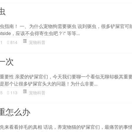
虫
虫指南！ 一、为什么宠物狗需要驱虫 说到驱虫，很多铲屎官可
 outside，应该不会得寄生虫吧？\" 等等...
81
814
宠物科普
一次
重要性 亲爱的铲屎官们，今天我们要聊一个看似无聊却极其重
是那个让很多铲屎官头大的问题！为什么非要...
25
113
宠物科普
重怎么办
先来看看掉毛的真相 话说，养宠物猫的铲屎官们，最痛苦的事