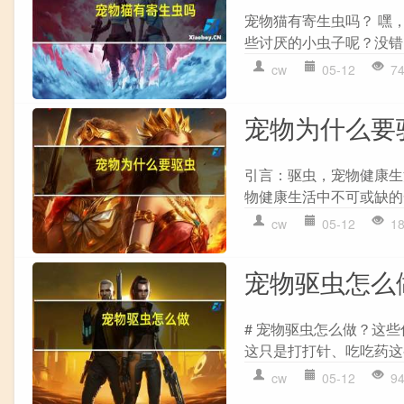
宠物猫有寄生虫吗？ 嘿
些讨厌的小虫子呢？没错
cw
05-12
7
宠物为什么要
引言：驱虫，宠物健康生
物健康生活中不可或缺的
cw
05-12
1
宠物驱虫怎么
# 宠物驱虫怎么做？这
这只是打打针、吃吃药这
cw
05-12
9