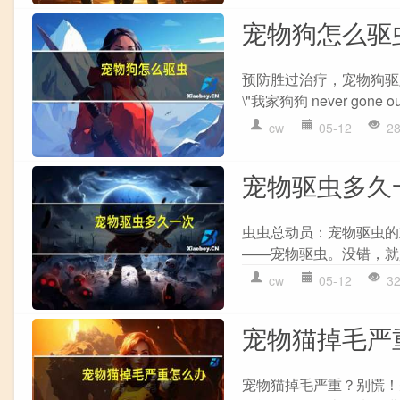
宠物狗怎么驱
预防胜过治疗，宠物狗驱
\"我家狗狗 never gone
cw
05-12
2
宠物驱虫多久
虫虫总动员：宠物驱虫的
——宠物驱虫。没错，就
cw
05-12
3
宠物猫掉毛严
宠物猫掉毛严重？别慌！