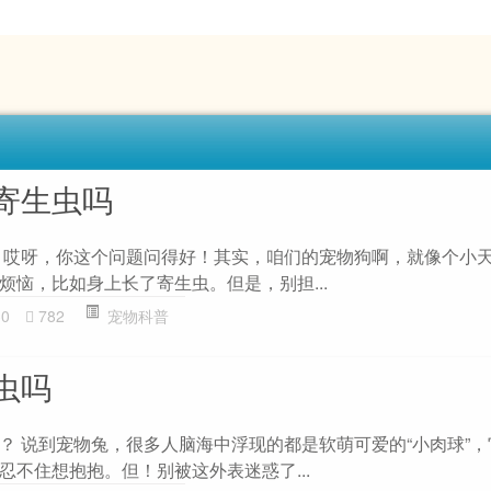
寄生虫吗
 哎呀，你这个问题问得好！其实，咱们的宠物狗啊，就像个小
烦恼，比如身上长了寄生虫。但是，别担...
30
782
宠物科普
虫吗
？ 说到宠物兔，很多人脑海中浮现的都是软萌可爱的“小肉球”
忍不住想抱抱。但！别被这外表迷惑了...