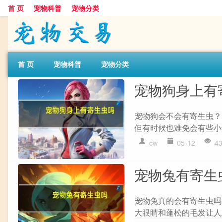
首 页
宠物科普
宠物分类
首 页
宠物科普
宠物分类
宠物狗身上有
宠物狗会不会有寄生虫？
但有时候也难免会有些小
cw
05-12
4
宠物兔有寄生
宠物兔真的会有寄生虫吗
大眼睛和蓬松的毛发让人