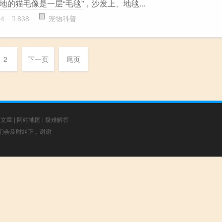
的猫毛像是一层“毛毯”，沙发上、地毯...
94
838
宠物科普
2
下一页
尾页
荐文章
|
网站地图
|
疑难解答
，我们会及时纠正，谢谢