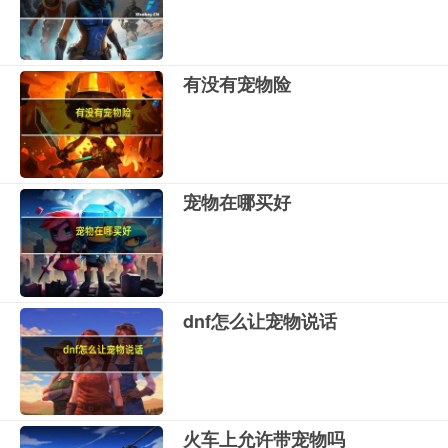
有没有宠物险
宠物在哪买好
dnf怎么让宠物说话
火车上允许带宠物吗