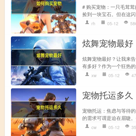
# 购买宠物：一只毛茸
捡到一块宝石。但在这闪
rh
05-12
58
炫舞宠物最好
炫舞宠物最好？让我来告
有多好？作为一个狂热的
xw
05-12
4
宠物托运多久
宠物托运：焦虑与等待的
的需求可谓是迫在眉睫。
cw
05-12
3