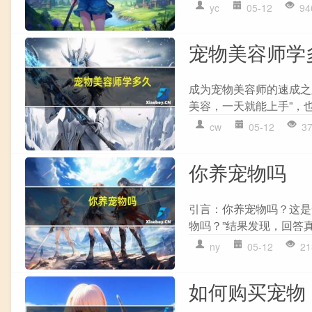
yc
05-12
94
宠物美容师学
成为宠物美容师的速成之
美容，一天就能上手”，也
cw
05-12
3
你养宠物吗
引言：你养宠物吗？这是
物吗？”结果发现，回答真
ny
05-12
21
如何购买宠物