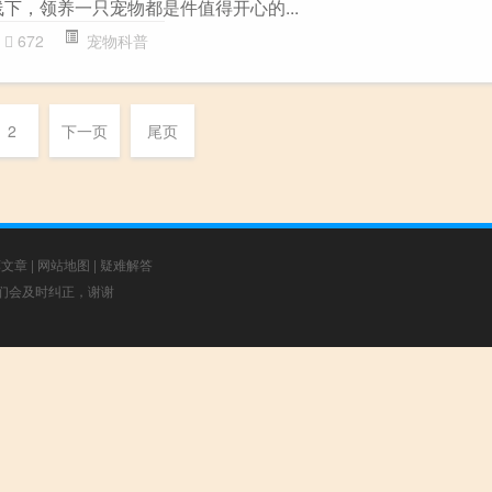
下，领养一只宠物都是件值得开心的...
672
宠物科普
2
下一页
尾页
荐文章
|
网站地图
|
疑难解答
，我们会及时纠正，谢谢