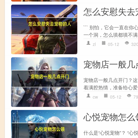
怎么安慰失去
``` 别怕，它会一直
一个洞，怎么填都填不满
zl
05-12
32
宠物店一般几
宠物店一般几点开门？这
着满腔热情，准备给心爱
cw
05-12
7
心悦宠物怎么
什么是“心悦宠物”？ “