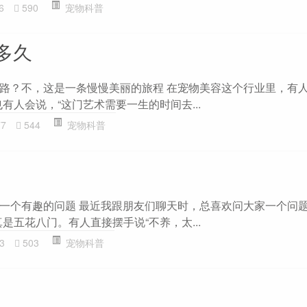
6
590
宠物科普
多久
路？不，这是一条慢慢美丽的旅程 在宠物美容这个行业里，有人
有人会说，“这门艺术需要一生的时间去...
77
544
宠物科普
一个有趣的问题 最近我跟朋友们聊天时，总喜欢问大家一个问题
是五花八门。有人直接摆手说“不养，太...
3
503
宠物科普