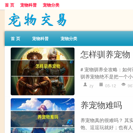
首 页
宠物科普
宠物分类
首 页
宠物科普
宠物分类
怎样驯养宠物
# 宠物驯养全攻略：如
驯养宠物绝不是把一个小
zy
05-12
96
养宠物难吗
养宠物真的很难吗？ 其
饱、逗逗玩就好；也有人