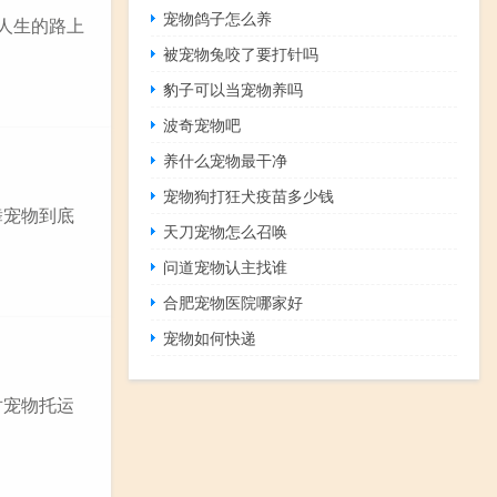
宠物鸽子怎么养
人生的路上
被宠物兔咬了要打针吗
豹子可以当宠物养吗
波奇宠物吧
养什么宠物最干净
宠物狗打狂犬疫苗多少钱
舞宠物到底
天刀宠物怎么召唤
问道宠物认主找谁
合肥宠物医院哪家好
宠物如何快递
对宠物托运