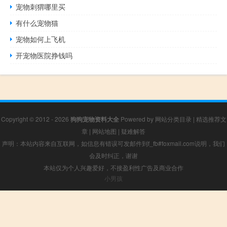
宠物刺猬哪里买
有什么宠物猫
宠物如何上飞机
开宠物医院挣钱吗
Copyright © 2012 - 2026
狗狗宠物资料大全
Powered by
网站分类目录
|
精选推荐文
章
|
网站地图
|
疑难解答
声明：本站内容来自互联网，如信息有错误可发邮件到f_fb#foxmail.com说明，我们
会及时纠正，谢谢
本站仅为个人兴趣爱好，不接盈利性广告及商业合作
小男孩