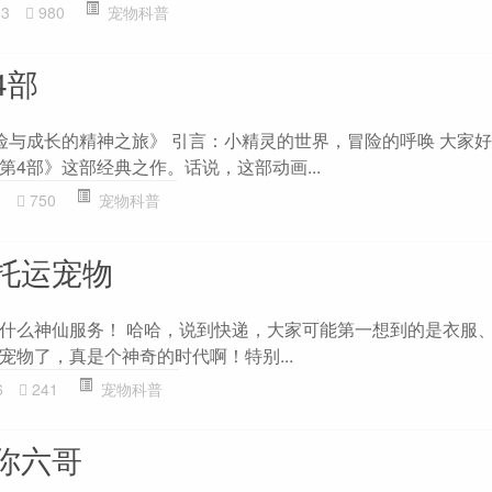
83
980
宠物科普
4部
险与成长的精神之旅》 引言：小精灵的世界，冒险的呼唤 大家
4部》这部经典之作。话说，这部动画...
9
750
宠物科普
托运宠物
什么神仙服务！ 哈哈，说到快递，大家可能第一想到的是衣服
宠物了，真是个神奇的时代啊！特别...
6
241
宠物科普
你六哥