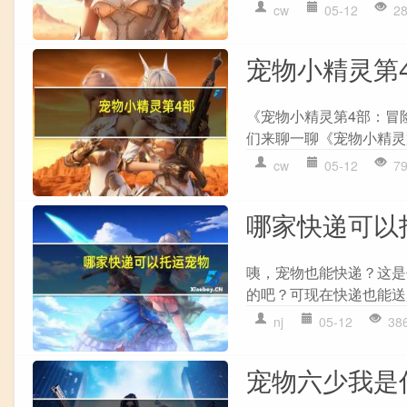
cw
05-12
2
宠物小精灵第
《宠物小精灵第4部：冒
们来聊一聊《宠物小精灵第
cw
05-12
7
哪家快递可以
咦，宠物也能快递？这是
的吧？可现在快递也能送
nj
05-12
38
宠物六少我是