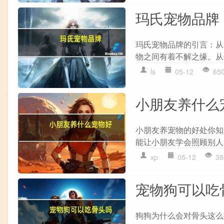
玛氏宠物品牌
玛氏宠物品牌的引言：从零食
物之间有着不解之缘。从
ls
05-12
65
小朋友养什么
小朋友养宠物的好处你知
能让小朋友学会照顾别人
xp
05-12
38
宠物狗可以吃
狗狗为什么会对骨头这么