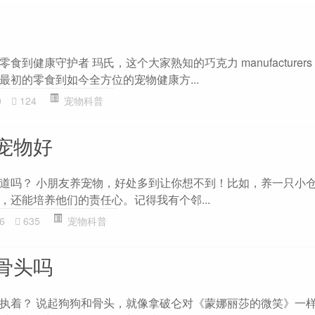
到健康守护者 玛氏，这个大家熟知的巧克力 manufacturer
最初的零食到如今全方位的宠物健康方...
0
124
宠物科普
宠物好
道吗？ 小朋友养宠物，好处多到让你想不到！比如，养一只小
，还能培养他们的责任心。记得我有个邻...
6
635
宠物科普
骨头吗
执着？ 说起狗狗和骨头，就像拿破仑对《蒙娜丽莎的微笑》一