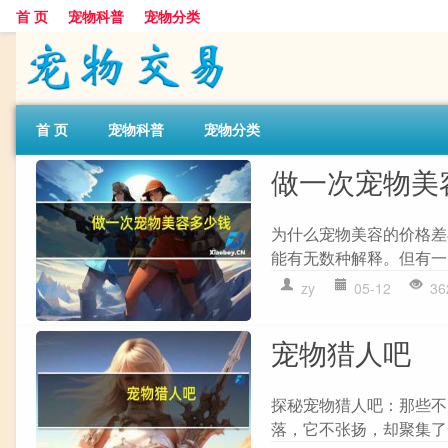
首 页
宠物科普
宠物分类
首 页
宠物科普
宠物分类
做一次宠物美
为什么宠物美容的价格差
能有无数种解释。但有一
zy
05-12
36
宠物猎人吧
探秘宠物猎人吧：那些不
落，它不张扬，却聚集了