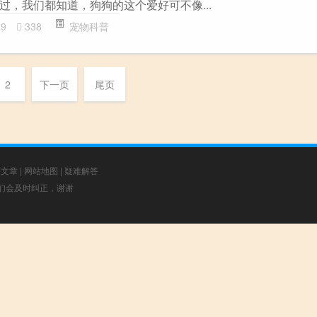
过，我们都知道，狗狗的这个爱好可不像...
89
338
宠物科普
2
下一页
尾页
荐文章
|
网站地图
|
疑难解答
，我们会及时纠正，谢谢