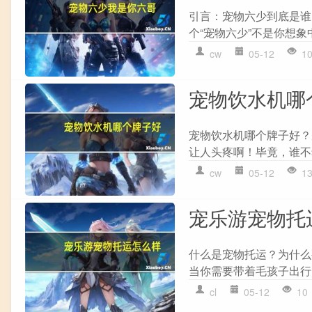
引言：宠物六少到底是谁
个“宠物六少”不是你想象
cw
05-12
1
宠物饮水机哪
宠物饮水机哪个牌子好？
让人头疼啊！毕竟，谁不
cw
05-12
1
宠乐游宠物托
什么是宠物托运？为什么
当你需要带着毛孩子出行
cl
05-12
10