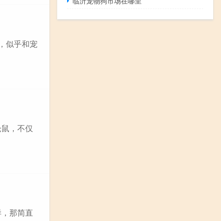
临沂宠物狗市场在哪里
s，似乎和宠
仓鼠，不仅
样，那简直