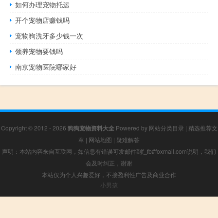
如何办理宠物托运
开个宠物店赚钱吗
宠物狗洗牙多少钱一次
领养宠物要钱吗
南京宠物医院哪家好
Copyright © 2012 - 2026
狗狗宠物资料大全
Powered by
网站分类目录
|
精选推荐文
章
|
网站地图
|
疑难解答
声明：本站内容来自互联网，如信息有错误可发邮件到f_fb#foxmail.com说明，我们
会及时纠正，谢谢
本站仅为个人兴趣爱好，不接盈利性广告及商业合作
小男孩