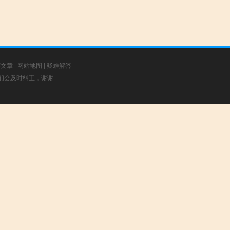
荐文章
|
网站地图
|
疑难解答
，我们会及时纠正，谢谢