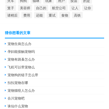
火车
狗狗
猫咪
玩家
用户
疫苗
的是
笼子
美容师
自己的
航空公司
让人
让你
请稍后
费用
还能
重试
食物
高铁
猜你想看的文章
宠物生病怎么办
孕妇能接触宠物吗
宠物有跳蚤怎么办
飞机可以带宠物么
宠物狗的链子怎么带
扣扣宠物在哪
宠物猫咬人怎么办
合川宠物吧
诛仙什么宠物