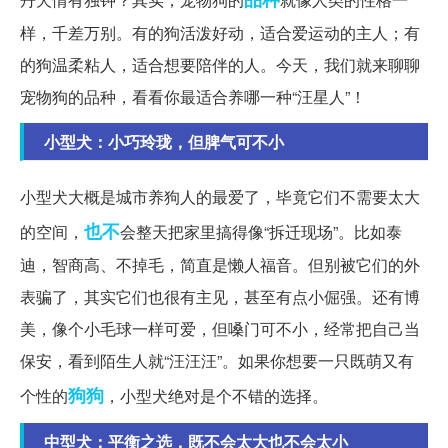
样，千差万别。有的狗活泼好动，适合爱运动的主人；有
的狗温柔粘人，适合想要陪伴的人。今天，我们就来聊聊
宠物狗的品种，看看你最适合养哪一种“汪星人”！
小型犬：小巧玲珑，但脾气可不小
小型犬大概是城市养狗人的最爱了，毕竟它们不需要太大
也不
的空间，
会整天把家里搞得像“拆迁现场”。比如泰
迪，智商高、不掉毛，简直是懒人福音。但别被它们的外
表骗了，其实它们也很有主见，甚至有点小倔强。还有博
美，像个小毛球一样可爱，但嗓门可不小，经常把自己当
保安，看到陌生人就“汪汪汪”。如果你想要一只既萌又有
狗狗
个性的
，小型犬绝对是个不错的选择。
中型犬：平衡之选，既不会太大也不会太小