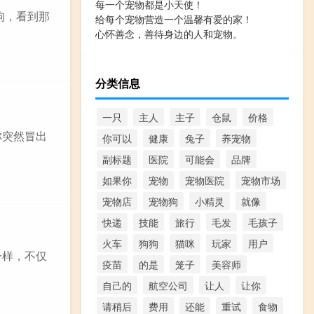
每一个宠物都是小天使！
狗，看到那
给每个宠物营造一个温馨有爱的家！
心怀善念，善待身边的人和宠物。
分类信息
一只
主人
主子
仓鼠
价格
你突然冒出
你可以
健康
兔子
养宠物
副标题
医院
可能会
品牌
如果你
宠物
宠物医院
宠物市场
宠物店
宠物狗
小精灵
就像
快递
技能
旅行
毛发
毛孩子
火车
狗狗
猫咪
玩家
用户
一样，不仅
疫苗
的是
笼子
美容师
自己的
航空公司
让人
让你
请稍后
费用
还能
重试
食物