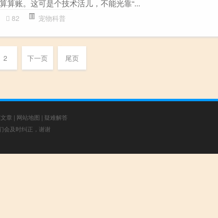
算账。这可是个技术活儿，不能光靠“...
82
宠物科普
2
下一页
尾页
荐文章
|
网站地图
|
疑难解答
，我们会及时纠正，谢谢