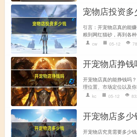
宠物店投资多
引言：开宠物店真的能赚
粮到网红猫砂，再到各种
cw
05-12
7
开宠物店挣钱
开宠物店真的能挣钱吗？
理位置、市场定位以及你的
kc
05-12
83
开宠物店多少
开宠物店究竟需要多少钱？