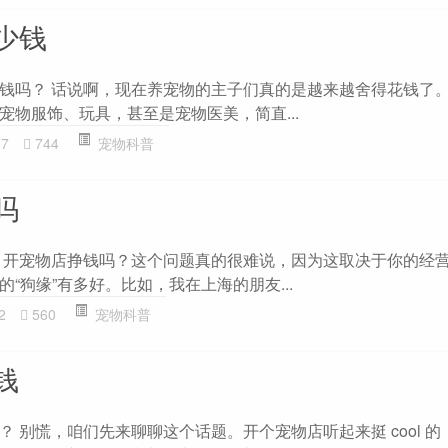
少钱
钱吗？ 话说啊，现在养宠物的主子们真的是越来越舍得花钱了
宠物服饰、玩具，甚至是宠物医美，简直...
87
744
宠物科普
吗
 开宠物店挣钱吗？这个问题真的很难说，因为这取决于你的经
“狗缘”有多好。比如，我在上海的朋友...
2
560
宠物科普
钱
 别慌，咱们先来聊聊这个话题。开个宠物店听起来挺 cool 