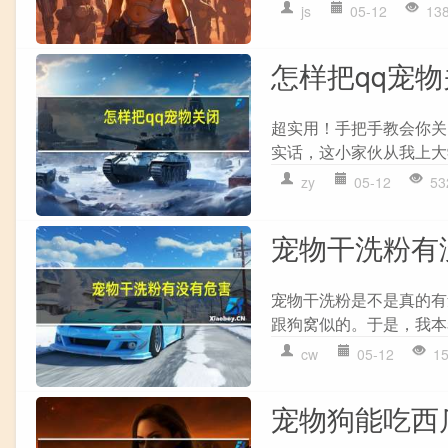
js
05-12
13
怎样把qq宠
超实用！手把手教会你关
实话，这小家伙从我上大
zy
05-12
53
宠物干洗粉有
宠物干洗粉是不是真的有
跟狗窝似的。于是，我本着
cw
05-12
1
宠物狗能吃西