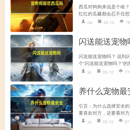
西瓜对狗狗来说是个啥？
红红的瓜瓤都会忍不住想
cw
05-12
7
闪送能送宠物
闪送能送宠物吗？ 说到
个“闪送能送宠物吗？”的
ss
05-12
77
养什么宠物最
引言：为什么选择安全的
要喜欢对方，还要看对方
ys
05-12
97