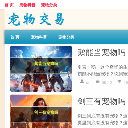
首 页
宠物科普
宠物分类
首 页
宠物科普
宠物分类
鹅能当宠物吗
引言：鹅，这个奇怪的生
鹅能不能当宠物？说到宠
en
05-12
29
剑三有宠物吗
剑三到底有没有宠物？这
灵里到底有没有宠物？这