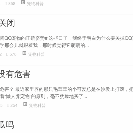
8
858
宠物科普
物关闭
闭QQ宠物的正确姿势# 这些日子，我终于明白为什么要关掉QQ
学那会儿就跟着我，那时候觉得它萌萌的...
2
570
宠物科普
没有危害
危害？ 最近家里养的那只毛茸茸的小可爱总是在沙发上打滚，
“懒人养宠物”的原则，毫不犹豫地买了...
55
254
宠物科普
瓜吗