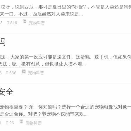
 哎呀，说到西瓜，那可是夏日里的\"标配\"，不管是人类还是狗
来一口。不过，西瓜虽然对人类来说是...
83
819
宠物科普
吗
闪送，大家的第一反应可能是送文件、送蛋糕、送手机，但如果
想法，嗯，挺有创意，但也挺让人摸不着...
6
666
宠物科普
安全
宠物很重要？ 亲，你知道吗？选择一个合适的宠物就像找对象
是否适合你。对吧？养宠物不仅能带来欢...
1
26
宠物科普