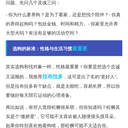
问题。先问几个灵魂三问：
- 你为什么要养狗？是为了看家，还是想找个陪伴？- 你真
的养得起狗吗？包括金钱、时间和精力。- 你家里允许养
大型犬吗？有没有足够的活动空间？
最重要
选狗的标准：性格与生活习惯
其实选狗和找对象一样，性格最重要！你要是想选个忠诚
拉布拉多
又温顺的，我推荐
，这可是出了名的“老好人”。
但是拉布拉多有个缺点，就是太能吃，容易长胖，所以你
要做好每天陪它运动的心理准备。
再比如说，有些人觉得松狮很呆萌，但你知道吗？松狮其
实是个“傲娇星”，它可能不太喜欢被人随便摸头摸耳朵。
如果你特别喜欢抱着狗啃，那松狮可能不太适合你。