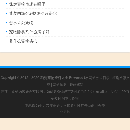
保定宠物市场在哪里
造梦西游ol宠物怎么超进化
怎么杀死宠物
宠物除臭剂什么牌子好
养什么宠物省心
Copyright © 2012 - 2026
狗狗宠物资料大全
Powered by
网站分类目录
|
精选推荐文
章
|
网站地图
|
疑难解答
声明：本站内容来自互联网，如信息有错误可发邮件到f_fb#foxmail.com说明，我们
会及时纠正，谢谢
本站仅为个人兴趣爱好，不接盈利性广告及商业合作
小男孩