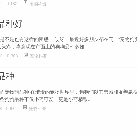
1
162
宠物科普
品种好
是不是也有这样的困惑？ 哎呀，最近好多朋友都在问：“宠物狗
头疼，毕竟现在市面上的狗狗品种多如...
56
383
宠物科普
品种
的宠物狗品种 在璀璨的宠物世界里，狗狗们以其忠诚和友善赢
些狗狗品种不仅小巧可爱，更是小巧精致...
3
881
宠物科普