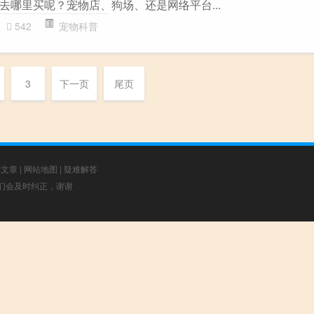
去哪里买呢？宠物店、狗场、还是网络平台...
542
宠物科普
3
下一页
尾页
荐文章
|
网站地图
|
疑难解答
，我们会及时纠正，谢谢