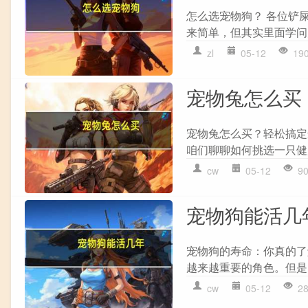
怎么选宠物狗？ 各位铲
来简单，但其实里面学问
zl
05-12
19
宠物兔怎么买
宠物兔怎么买？轻松搞定
咱们聊聊如何挑选一只健
cw
05-12
9
宠物狗能活几
宠物狗的寿命：你真的了
越来越重要的角色。但是
cw
05-12
2