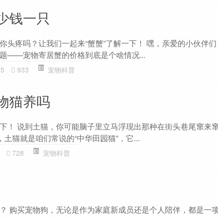
少钱一只
你头疼吗？让我们一起来“蟹蟹”了解一下！ 嘿，亲爱的小伙伴
题——宠物寄居蟹的价格到底是个啥情况...
65
933
宠物科普
物猫养吗
下！ 说到土猫，你可能脑子里立马浮现出那种在街头巷尾窜来
，土猫就是咱们常说的“中华田园猫”，它...
728
宠物科普
？ 购买宠物狗，无论是作为家庭新成员还是个人陪伴，都是一