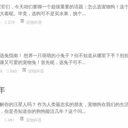
屎官们，今天咱们要聊一个超级重要的话题：怎么选宠物狗！这
大着呢。毕竟，选狗可不是买水果，挑个...
0
279
宠物科普
选兔指南！ 想养一只萌萌的小兔子？但不知道从哪里下手？别
康又可爱的宠物兔！首先呢，选兔子可不...
06
549
宠物科普
年
解你的汪星人吗？ 作为人类最忠实的朋友，宠物狗在我们的生
，你是否知道你的狗狗能活几年？这个问...
8
481
宠物科普