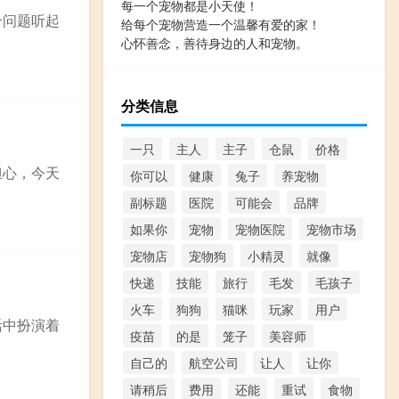
每一个宠物都是小天使！
个问题听起
给每个宠物营造一个温馨有爱的家！
心怀善念，善待身边的人和宠物。
分类信息
一只
主人
主子
仓鼠
价格
担心，今天
你可以
健康
兔子
养宠物
副标题
医院
可能会
品牌
如果你
宠物
宠物医院
宠物市场
宠物店
宠物狗
小精灵
就像
快递
技能
旅行
毛发
毛孩子
火车
狗狗
猫咪
玩家
用户
活中扮演着
疫苗
的是
笼子
美容师
自己的
航空公司
让人
让你
请稍后
费用
还能
重试
食物