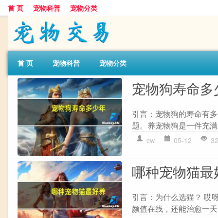
首 页
宠物科普
宠物分类
首 页
宠物科普
宠物分类
宠物狗寿命多
引言：宠物狗的寿命有多
题。养宠物狗是一件充满
cw
05-12
3
哪种宠物猫最
引言：为什么选猫？ 哎
颜值在线，还能治愈一天