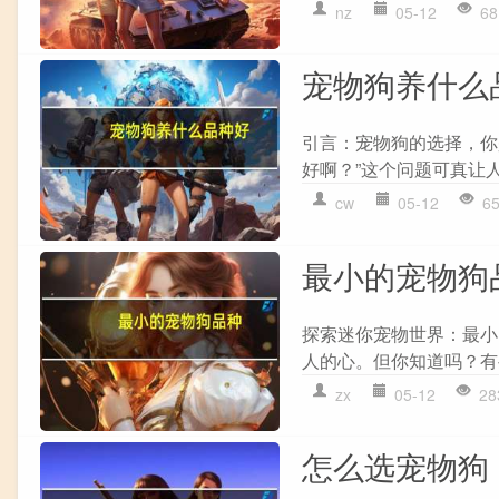
nz
05-12
68
宠物狗养什么
引言：宠物狗的选择，你
好啊？”这个问题可真让人
cw
05-12
6
最小的宠物狗
探索迷你宠物世界：最小
人的心。但你知道吗？有
zx
05-12
28
怎么选宠物狗