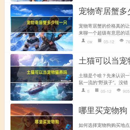
宠物寄居蟹多
宠物寄居蟹的价格真的让
来聊一个超级有意思的话
cw
05-12
7
土猫可以当宠
土猫是个啥？先来认识一
鼠一流的“野孩子”。没错
tl
05-12
905
哪里买宠物狗
如何选择宠物狗购买地点