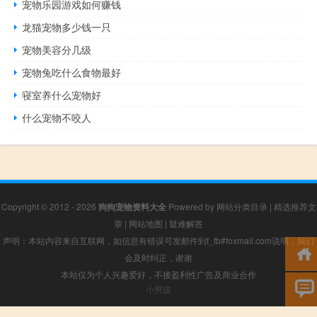
宠物乐园游戏如何赚钱
龙猫宠物多少钱一只
宠物美容分几级
宠物兔吃什么食物最好
寝室养什么宠物好
什么宠物不咬人
Copyright © 2012 - 2026
狗狗宠物资料大全
Powered by
网站分类目录
|
精选推荐文
章
|
网站地图
|
疑难解答
声明：本站内容来自互联网，如信息有错误可发邮件到f_fb#foxmail.com说明，我们
会及时纠正，谢谢
本站仅为个人兴趣爱好，不接盈利性广告及商业合作
小男孩