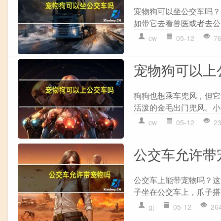
宠物狗可以坐公交车吗？
如带它去看兽医或者去公
cw
05-12
7
宠物狗可以上
狗狗也想乘车兜风，但它
活泼的金毛出门兜风。小
cw
05-12
2
公交车允许带
公交车上能带宠物吗？这
子坐在公交车上，爪子搭
gj
05-12
26