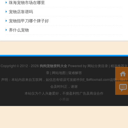
珠海宠物市场在哪里
宠物店靠谱吗
宠物指甲刀哪个牌子好
养什么宠物
Copyright © 2012 - 2026
狗狗宠物资料大全
Powered by
网站分类目录
|
精选推荐文
章
|
网站地图
|
疑难解答
声明：本站内容来自互联网，如信息有错误可发邮件到f_fb#foxmail.com说明，我们
会及时纠正，谢谢
本站仅为个人兴趣爱好，不接盈利性广告及商业合作
小男孩