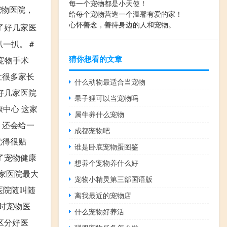
每一个宠物都是小天使！
宠物医院，
给每个宠物营造一个温馨有爱的家！
心怀善念，善待身边的人和宠物。
了好几家医
一扒。 #
猜你想看的文章
宠物手术
让很多家长
什么动物最适合当宠物
好几家医院
果子狸可以当宠物吗
中心 这家
属牛养什么宠物
，还会给一
成都宠物吧
觉得很贴
谁是卧底宠物蛋图鉴
了宠物健康
想养个宠物养什么好
这家医院最大
宠物小精灵第三部国语版
医院随叫随
离我最近的宠物店
时宠物医
什么宠物好养活
区分好医