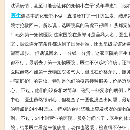
耽误病情，甚至可能会让你的宠物小主子“英年早逝”。 
医生
连基本的化验都不做，直接给打了一针抗生素。结果
院才抢救回来。所以说，选医院真的马虎不得啊！ 燕郊宠物
1. 燕郊第一宠物医院 这家医院在燕郊可是鼎鼎大名，
室，据说连无菌条件都达到了国际标准，比五星级宾馆还
望而却步。 但话说回来，一分钱一分货，这家医院的医生
都不行，最后去了第一宠物医院，医生不仅诊断准确，还制定
医院虽然不如第一宠物医院名气大，但胜在价格亲民，服
些家庭护理的建议。特别是他们的疫苗接种服务，价格透
心。 不过，他们的设备相对简单，碰到一些复杂的病例，
中心，医生虽然很耐心，但检查了一圈也没查出问题，最后还是
的特点是24小时营业，特别适合那些晚上突发状况的宠物
到。 不过，24小时营业的医院，服务时间长了，医生的
院，结果医生看起来很疲惫，动作也迟缓，检查得不仔细，