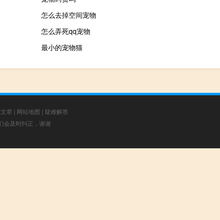
怎么去掉空间宠物
怎么弄死qq宠物
最小的宠物猫
荐文章
|
网站地图
|
疑难解答
，我们会及时纠正，谢谢