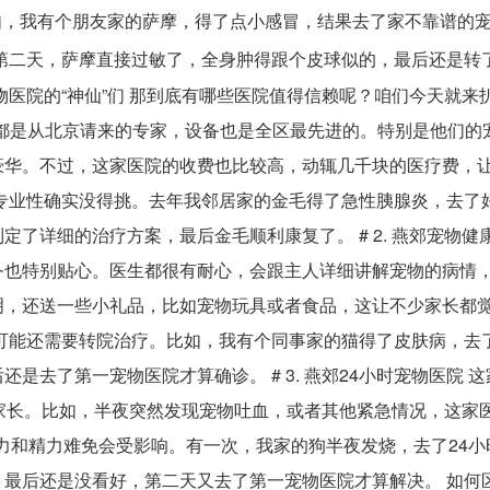
比如，我有个朋友家的萨摩，得了点小感冒，结果去了家不靠谱的
第二天，萨摩直接过敏了，全身肿得跟个皮球似的，最后还是转
医院的“神仙”们 那到底有哪些医院值得信赖呢？咱们今天就来扒
医生都是从北京请来的专家，设备也是全区最先进的。特别是他们的
豪华。不过，这家医院的收费也比较高，动辄几千块的医疗费，
专业性确实没得挑。去年我邻居家的金毛得了急性胰腺炎，去了
了详细的治疗方案，最后金毛顺利康复了。 # 2. 燕郊宠物健康
务也特别贴心。医生都很有耐心，会跟主人详细讲解宠物的病情
明，还送一些小礼品，比如宠物玩具或者食品，这让不少家长都
可能还需要转院治疗。比如，我有个同事家的猫得了皮肤病，去
去了第一宠物医院才算确诊。 # 3. 燕郊24小时宠物医院 
家长。比如，半夜突然发现宠物吐血，或者其他紧急情况，这家
体力和精力难免会受影响。有一次，我家的狗半夜发烧，去了24小
最后还是没看好，第二天又去了第一宠物医院才算解决。 如何