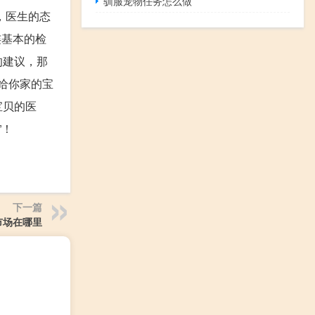
驯服宠物任务怎么做
，医生的态
连基本的检
的建议，那
给你家的宝
宝贝的医
”！
下一篇
市场在哪里